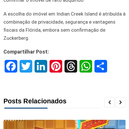
A escolha do imóvel em Indian Creek Island é atribuída à
combinação de privacidade, segurança e vantagens
fiscais da Flórida, embora sem confirmação de
Zuckerberg.
Compartilhar Post:
F
T
L
P
T
W
S
a
w
i
i
h
h
h
c
i
n
n
r
a
a
Posts Relacionados
e
t
k
t
e
t
r
b
t
e
e
a
s
e