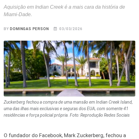
Aquisição em Indian Creek é a mais cara da história de
Miami‑Dade.
BY
DOMINGAS PERSON
03/03/2026
Zuckerberg fechou a compra de uma mansão em Indian Creek Island,
uma das ilhas mais exclusivas e seguras dos EUA, com somente 41
residências e força policial própria. Foto: Reprodução Redes Sociais
O fundador do Facebook, Mark Zuckerberg, fechou a