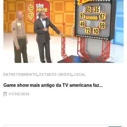
o
e
d
r
d
A
o
r
I
e
s
p
k
n
s
p
t
,
,
ENTRETENIMENTO
ESTADOS UNIDOS
LOCAL
L
Game show mais antigo da TV americana faz...
I
se
07/08/2026