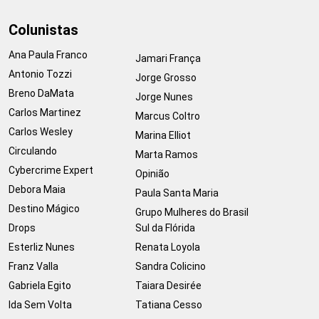
Colunistas
Ana Paula Franco
Jamari França
Antonio Tozzi
Jorge Grosso
Breno DaMata
Jorge Nunes
Carlos Martinez
Marcus Coltro
Carlos Wesley
Marina Elliot
Circulando
Marta Ramos
Cybercrime Expert
Opinião
Debora Maia
Paula Santa Maria
Destino Mágico
Grupo Mulheres do Brasil
Drops
Sul da Flórida
Esterliz Nunes
Renata Loyola
Franz Valla
Sandra Colicino
Gabriela Egito
Taiara Desirée
Ida Sem Volta
Tatiana Cesso