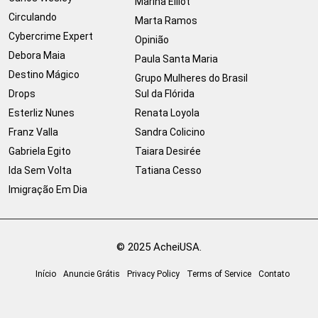
Marina Elliot
Circulando
Marta Ramos
Cybercrime Expert
Opinião
Debora Maia
Paula Santa Maria
Destino Mágico
Grupo Mulheres do Brasil
Drops
Sul da Flórida
Esterliz Nunes
Renata Loyola
Franz Valla
Sandra Colicino
Gabriela Egito
Taiara Desirée
Ida Sem Volta
Tatiana Cesso
Imigração Em Dia
© 2025 AcheiUSA.
Início
Anuncie Grátis
Privacy Policy
Terms of Service
Contato