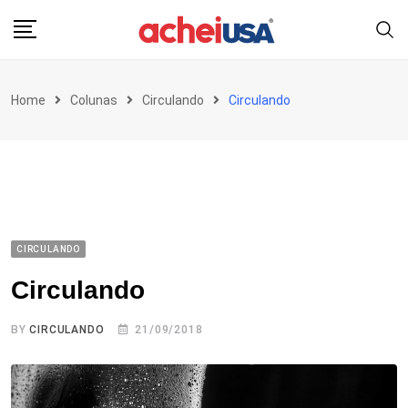
Skip
to
content
Home
Colunas
Circulando
Circulando
CIRCULANDO
Circulando
BY
CIRCULANDO
21/09/2018