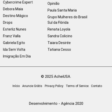
Cybercrime Expert
Opinião
Debora Maia
Paula Santa Maria
Destino Mágico
Grupo Mulheres do Brasil
Drops
Sul da Flórida
Esterliz Nunes
Renata Loyola
Franz Valla
Sandra Colicino
Gabriela Egito
Taiara Desirée
Ida Sem Volta
Tatiana Cesso
Imigração Em Dia
© 2025 AcheiUSA.
Início
Anuncie Grátis
Privacy Policy
Terms of Service
Contato
Desenvolvimento - Agência 2020