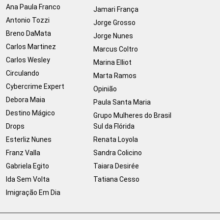
Ana Paula Franco
Jamari França
Antonio Tozzi
Jorge Grosso
Breno DaMata
Jorge Nunes
Carlos Martinez
Marcus Coltro
Carlos Wesley
Marina Elliot
Circulando
Marta Ramos
Cybercrime Expert
Opinião
Debora Maia
Paula Santa Maria
Destino Mágico
Grupo Mulheres do Brasil
Drops
Sul da Flórida
Esterliz Nunes
Renata Loyola
Franz Valla
Sandra Colicino
Gabriela Egito
Taiara Desirée
Ida Sem Volta
Tatiana Cesso
Imigração Em Dia