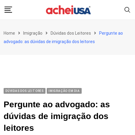
Skip
to
content
Home
Imigração
Dúvidas dos Leitores
Pergunte ao
advogado: as dúvidas de imigração dos leitores
DÚVIDAS DOS LEITORES
IMIGRAÇÃO EM DIA
Pergunte ao advogado: as
dúvidas de imigração dos
leitores