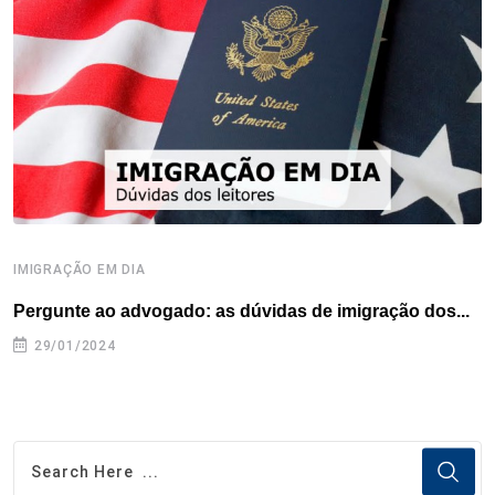
IMIGRAÇÃO EM DIA
D
Pergunte ao advogado: as dúvidas de imigração dos...
P
29/01/2024