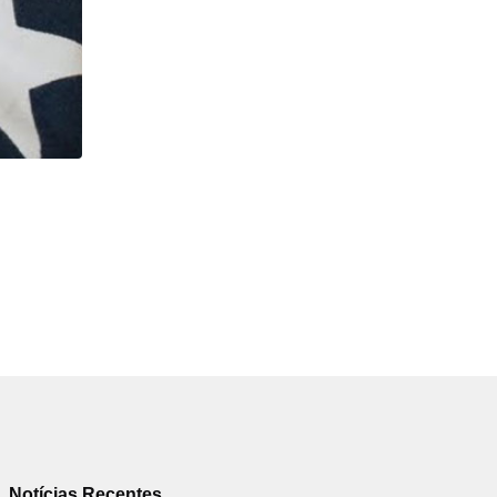
,
DÚVIDAS DOS LEITORES
IMIGRAÇÃO EM DIA
Pergunte ao advogado: as dúvidas de imigração d
05/12/2023
Notícias Recentes