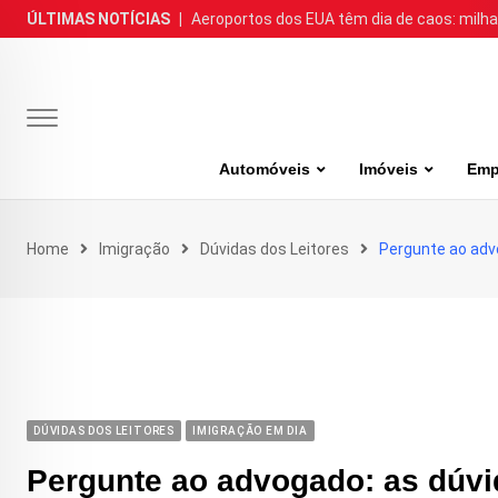
Skip
ÚLTIMAS NOTÍCIAS
|
Aeroportos dos EUA têm dia de caos: milh
to
content
Automóveis
Imóveis
Emp
Home
Imigração
Dúvidas dos Leitores
Pergunte ao advo
DÚVIDAS DOS LEITORES
IMIGRAÇÃO EM DIA
Pergunte ao advogado: as dúvid