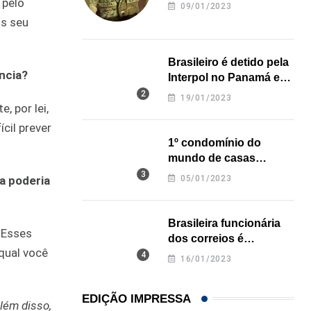
revela onde deixou o
 pelo
09/01/2023
corpo
is seu
Brasileiro é detido pela
ência?
Interpol no Panamá e
pode pegar prisão
19/01/2023
, por lei,
perpétua nos EUA
cil prever
1º condomínio do
mundo de casas
impressas em 3D é
05/01/2023
la poderia
inaugurado no Texas
Brasileira funcionária
 Esses
dos correios é
 qual você
assassinada a facadas
16/01/2023
na Califórnia
EDIÇÃO IMPRESSA
lém disso,