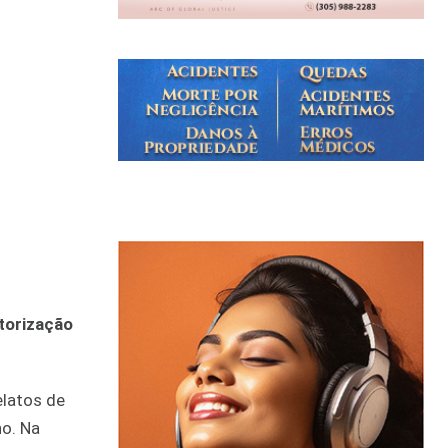
utorização
elatos de
o. Na