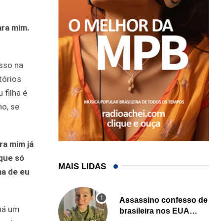
ara mim.
asso na
tórios
 filha é
o, se
ra mim já
que só
MAIS LIDAS
ma de eu
Assassino confesso de
há um
brasileira nos EUA