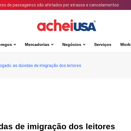
ares de passageiros são afetados por atrasos e cancelamentos
regos
Mercadorias
Negócios
Serviços
Work
gado: as dúvidas de imigração dos leitores
as de imigração dos leitores