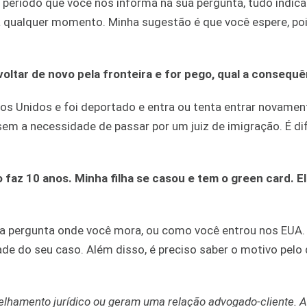
o período que você nos informa na sua pergunta, tudo indica
a qualquer momento. Minha sugestão é que você espere, po
 voltar de novo pela fronteira e for pego, qual a consequ
s Unidos e foi deportado e entra ou tenta entrar novamente
m a necessidade de passar por um juiz de imigração. É difí
 faz 10 anos. Minha filha se casou e tem o green card. E
ua pergunta onde você mora, ou como você entrou nos EUA.
ade do seu caso. Além disso, é preciso saber o motivo pelo
lhamento jurídico ou geram uma relação advogado-cliente. A