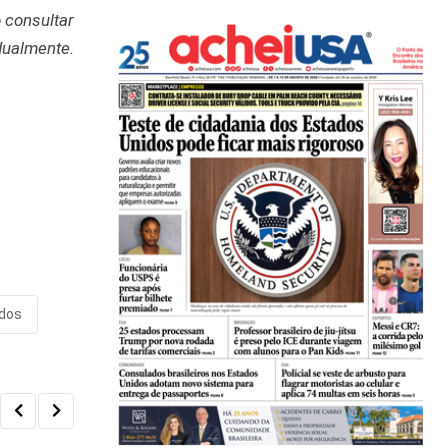
 consultar
dualmente.
idos