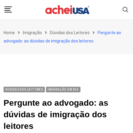
Skip
to
content
Home
Imigração
Dúvidas dos Leitores
Pergunte ao
advogado: as dúvidas de imigração dos leitores
DÚVIDAS DOS LEITORES
IMIGRAÇÃO EM DIA
Pergunte ao advogado: as
dúvidas de imigração dos
leitores