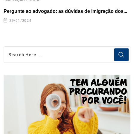
IMIGRAÇÃO EM DIA
D
Pergunte ao advogado: as dúvidas de imigração dos...
P
29/01/2024