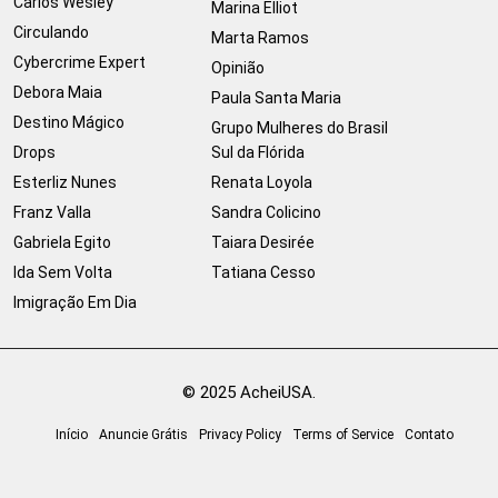
Carlos Wesley
Marina Elliot
Circulando
Marta Ramos
Cybercrime Expert
Opinião
Debora Maia
Paula Santa Maria
Destino Mágico
Grupo Mulheres do Brasil
Drops
Sul da Flórida
Esterliz Nunes
Renata Loyola
Franz Valla
Sandra Colicino
Gabriela Egito
Taiara Desirée
Ida Sem Volta
Tatiana Cesso
Imigração Em Dia
© 2025 AcheiUSA.
Início
Anuncie Grátis
Privacy Policy
Terms of Service
Contato