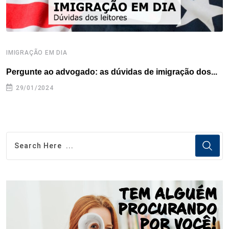
IMIGRAÇÃO EM DIA
D
Pergunte ao advogado: as dúvidas de imigração dos...
P
29/01/2024