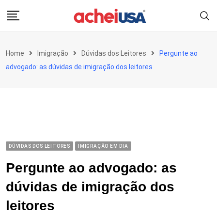
Skip
to
content
Home
Imigração
Dúvidas dos Leitores
Pergunte ao
advogado: as dúvidas de imigração dos leitores
DÚVIDAS DOS LEITORES
IMIGRAÇÃO EM DIA
Pergunte ao advogado: as
dúvidas de imigração dos
leitores