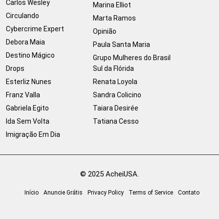
Carlos Wesley
Marina Elliot
Circulando
Marta Ramos
Cybercrime Expert
Opinião
Debora Maia
Paula Santa Maria
Destino Mágico
Grupo Mulheres do Brasil
Drops
Sul da Flórida
Esterliz Nunes
Renata Loyola
Franz Valla
Sandra Colicino
Gabriela Egito
Taiara Desirée
Ida Sem Volta
Tatiana Cesso
Imigração Em Dia
© 2025 AcheiUSA.
Início
Anuncie Grátis
Privacy Policy
Terms of Service
Contato