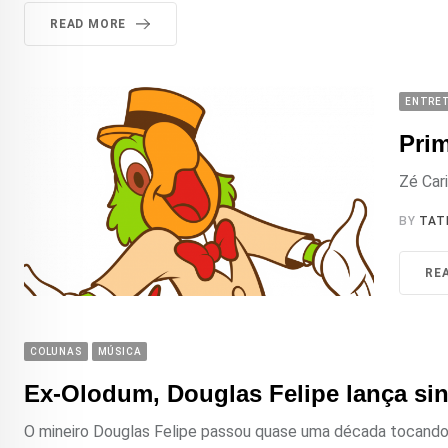
READ MORE
ENTRE
Prim
Zé Cari
BY
TAT
RE
COLUNAS
MÚSICA
Ex-Olodum, Douglas Felipe lança si
O mineiro Douglas Felipe passou quase uma década tocando 