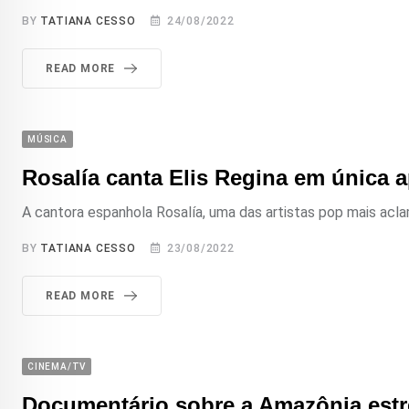
BY
TATIANA CESSO
24/08/2022
READ MORE
MÚSICA
Rosalía canta Elis Regina em única 
A cantora espanhola Rosalía, uma das artistas pop mais acl
BY
TATIANA CESSO
23/08/2022
READ MORE
CINEMA/TV
Documentário sobre a Amazônia est