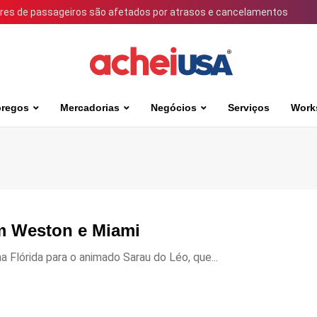
ares de passageiros são afetados por atrasos e cancelamentos
regos
Mercadorias
Negócios
Serviços
Work
m Weston e Miami
 Flórida para o animado Sarau do Léo, que...