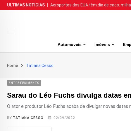
Skip
ÚLTIMAS NOTÍCIAS
|
Aeroportos dos EUA têm dia de caos: milh
to
content
Automóveis
Imóveis
Emp
Home
Tatiana Cesso
ENTRETENIMENTO
Sarau do Léo Fuchs divulga datas e
O ator e produtor Léo Fuchs acaba de divulgar novas datas na
BY
TATIANA CESSO
02/09/2022