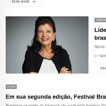
READ MORE
COMUN
Líde
bras
Neste 
BY
TAT
RE
LAZER
Em sua segunda edição, Festival Bra
Brasileiros na região de Sarasota vão curtir este domingo (0