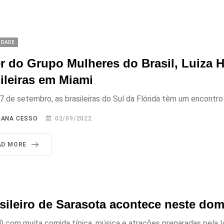
IDADE
r do Grupo Mulheres do Brasil, Luiza 
ileiras em Miami
7 de setembro, as brasileiras do Sul da Flórida têm um encontr
IANA CESSO
02/09/2022
AD MORE
sileiro de Sarasota acontece neste do
4) com muita comida típica, música e atrações preparadas pela Igr