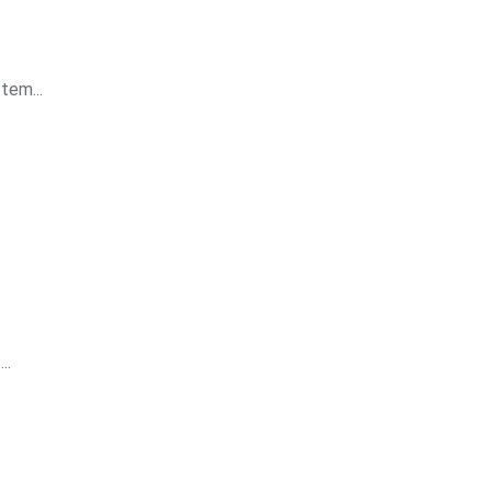
tem...
..