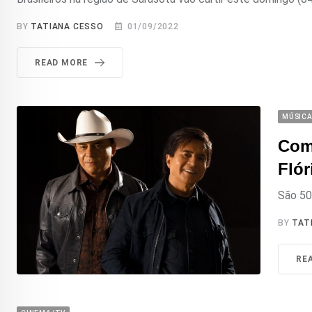
BY
TATIANA CESSO
01/09/2022
READ MORE
MÚSIC
Com
Flór
São 50 
BY
TAT
RE