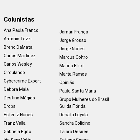
Colunistas
Ana Paula Franco
Jamari França
Antonio Tozzi
Jorge Grosso
Breno DaMata
Jorge Nunes
Carlos Martinez
Marcus Coltro
Carlos Wesley
Marina Elliot
Circulando
Marta Ramos
Cybercrime Expert
Opinião
Debora Maia
Paula Santa Maria
Destino Mágico
Grupo Mulheres do Brasil
Drops
Sul da Flórida
Esterliz Nunes
Renata Loyola
Franz Valla
Sandra Colicino
Gabriela Egito
Taiara Desirée
Ida Sem Volta
Tatiana Cesso