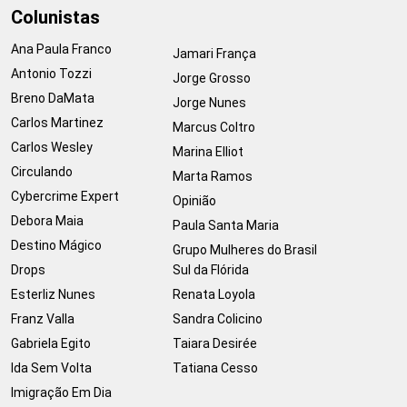
Colunistas
Ana Paula Franco
Jamari França
Antonio Tozzi
Jorge Grosso
Breno DaMata
Jorge Nunes
Carlos Martinez
Marcus Coltro
Carlos Wesley
Marina Elliot
Circulando
Marta Ramos
Cybercrime Expert
Opinião
Debora Maia
Paula Santa Maria
Destino Mágico
Grupo Mulheres do Brasil
Drops
Sul da Flórida
Esterliz Nunes
Renata Loyola
Franz Valla
Sandra Colicino
Gabriela Egito
Taiara Desirée
Ida Sem Volta
Tatiana Cesso
Imigração Em Dia