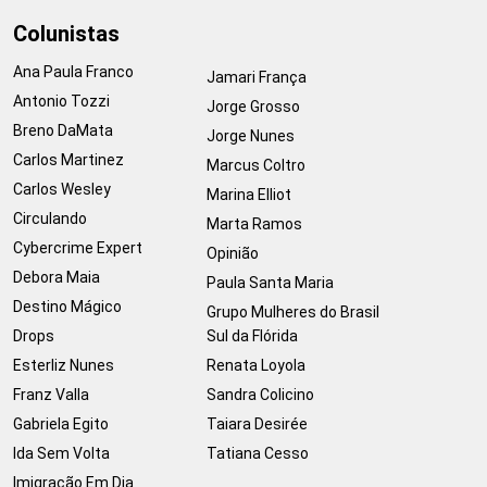
Colunistas
Ana Paula Franco
Jamari França
Antonio Tozzi
Jorge Grosso
Breno DaMata
Jorge Nunes
Carlos Martinez
Marcus Coltro
Carlos Wesley
Marina Elliot
Circulando
Marta Ramos
Cybercrime Expert
Opinião
Debora Maia
Paula Santa Maria
Destino Mágico
Grupo Mulheres do Brasil
Drops
Sul da Flórida
Esterliz Nunes
Renata Loyola
Franz Valla
Sandra Colicino
Gabriela Egito
Taiara Desirée
Ida Sem Volta
Tatiana Cesso
Imigração Em Dia