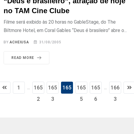
“Deus é brasileiro”, atração de hoje
no TAM Cine Clube
Filme será exibido às 20 horas no GableStage, do The
Biltmore Hotel, em Coral Gables “Deus é brasileiro” abre o...
BY
ACHEIUSA
31/08/2005
READ MORE
1
165
165
165
165
165
166
...
...
2
3
4
5
6
3