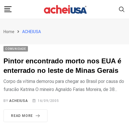
Skip
to
content
Home
ACHEIUSA
COMUNIDADE
Pintor encontrado morto nos EUA é
enterrado no leste de Minas Gerais
Corpo da vítima demorou para chegar ao Brasil por causa do
furacão Katrina O mineiro Agnaldo Farias Moreira, de 38...
BY
ACHEIUSA
16/09/2005
READ MORE