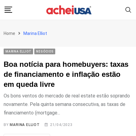
Skip
to
content
Home
Marina Elliot
MARINA ELLIOT
NEGÓCIOS
Boa notícia para homebuyers: taxas
de financiamento e inflação estão
em queda livre
Os bons ventos do mercado de real estate estão soprando
novamente. Pela quinta semana consecutiva, as taxas de
financiamento (mortgage...
BY
MARINA ELLIOT
21/04/2023