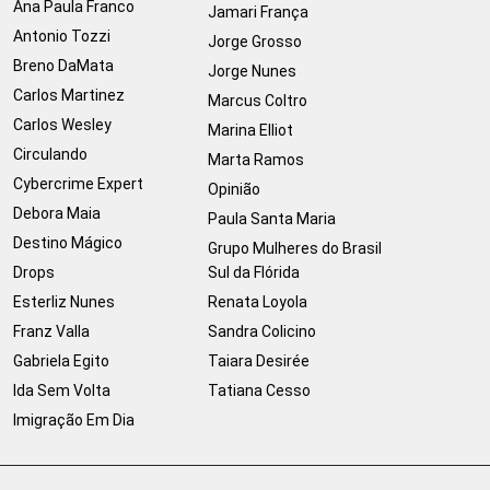
Ana Paula Franco
Jamari França
Antonio Tozzi
Jorge Grosso
Breno DaMata
Jorge Nunes
Carlos Martinez
Marcus Coltro
Carlos Wesley
Marina Elliot
Circulando
Marta Ramos
Cybercrime Expert
Opinião
Debora Maia
Paula Santa Maria
Destino Mágico
Grupo Mulheres do Brasil
Drops
Sul da Flórida
Esterliz Nunes
Renata Loyola
Franz Valla
Sandra Colicino
Gabriela Egito
Taiara Desirée
Ida Sem Volta
Tatiana Cesso
Imigração Em Dia