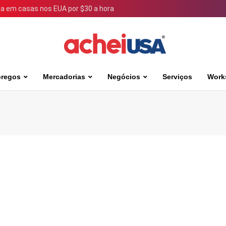
 em casas nos EUA por $30 a hora
regos
Mercadorias
Negócios
Serviços
Work