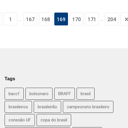
...
...
1
167
168
169
170
171
204
Tags
baccf
bolsonaro
BRAFF
brasil
brasileiros
brasileirão
campeonato brasileiro
conexão UF
copa do brasil