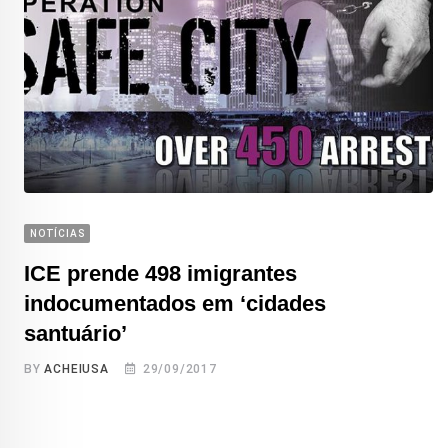
NOTÍCIAS
ICE prende 498 imigrantes
indocumentados em ‘cidades
santuário’
BY
ACHEIUSA
29/09/2017