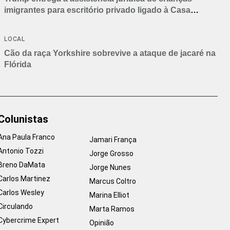
imigrantes para escritório privado ligado à Casa
Branca
LOCAL
Cão da raça Yorkshire sobrevive a ataque de jacaré na
Flórida
Colunistas
Ana Paula Franco
Jamari França
Antonio Tozzi
Jorge Grosso
Breno DaMata
Jorge Nunes
Carlos Martinez
Marcus Coltro
Carlos Wesley
Marina Elliot
Circulando
Marta Ramos
Cybercrime Expert
Opinião