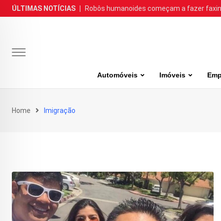
Skip
ÚLTIMAS NOTÍCIAS
|
Robôs humanoides começam a fazer faxina
to
content
Automóveis
Imóveis
Emp
Home
Imigração