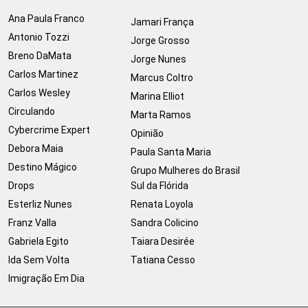
Ana Paula Franco
Jamari França
Antonio Tozzi
Jorge Grosso
Breno DaMata
Jorge Nunes
Carlos Martinez
Marcus Coltro
Carlos Wesley
Marina Elliot
Circulando
Marta Ramos
Cybercrime Expert
Opinião
Debora Maia
Paula Santa Maria
Destino Mágico
Grupo Mulheres do Brasil
Drops
Sul da Flórida
Esterliz Nunes
Renata Loyola
Franz Valla
Sandra Colicino
Gabriela Egito
Taiara Desirée
Ida Sem Volta
Tatiana Cesso
Imigração Em Dia