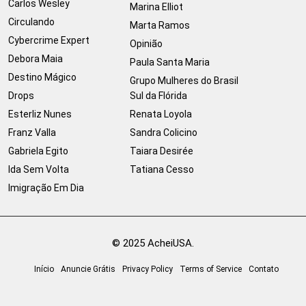
Carlos Wesley
Marina Elliot
Circulando
Marta Ramos
Cybercrime Expert
Opinião
Debora Maia
Paula Santa Maria
Destino Mágico
Grupo Mulheres do Brasil
Drops
Sul da Flórida
Esterliz Nunes
Renata Loyola
Franz Valla
Sandra Colicino
Gabriela Egito
Taiara Desirée
Ida Sem Volta
Tatiana Cesso
Imigração Em Dia
© 2025 AcheiUSA.
Início
Anuncie Grátis
Privacy Policy
Terms of Service
Contato