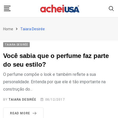
Skip
to
content
Home
Taiara Desirée
TAIARA DESIRÉE
Você sabia que o perfume faz parte
do seu estilo?
O perfume compõe o look e também reflete a sua
personalidade. Entenda por que ele é tão importante na
construção do...
BY
TAIARA DESIRÉE
08/12/2017
READ MORE