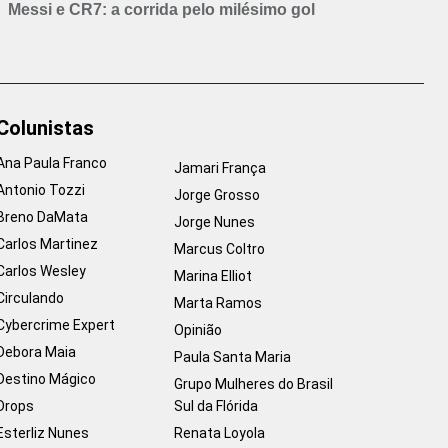
Messi e CR7: a corrida pelo milésimo gol
Colunistas
Ana Paula Franco
Jamari França
Antonio Tozzi
Jorge Grosso
Breno DaMata
Jorge Nunes
Carlos Martinez
Marcus Coltro
Carlos Wesley
Marina Elliot
Circulando
Marta Ramos
Cybercrime Expert
Opinião
Debora Maia
Paula Santa Maria
Destino Mágico
Grupo Mulheres do Brasil
Drops
Sul da Flórida
Esterliz Nunes
Renata Loyola