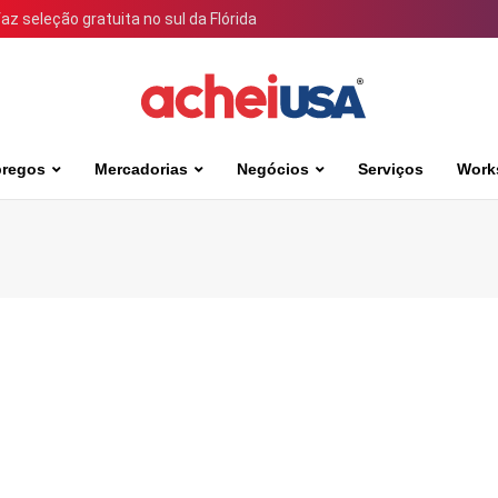
 seleção gratuita no sul da Flórida
regos
Mercadorias
Negócios
Serviços
Work