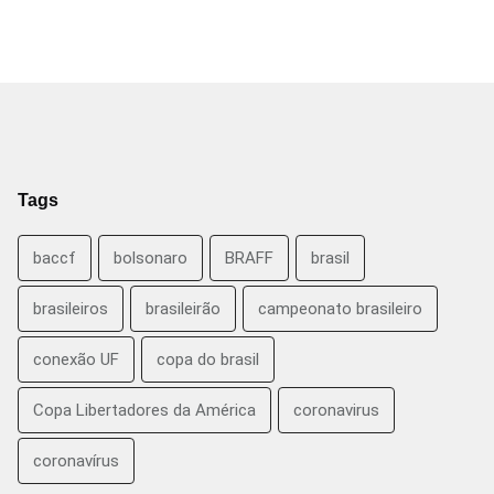
Tags
baccf
bolsonaro
BRAFF
brasil
brasileiros
brasileirão
campeonato brasileiro
conexão UF
copa do brasil
Copa Libertadores da América
coronavirus
coronavírus