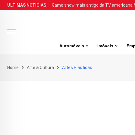
Skip
ÚLTIMAS NOTÍCIAS
|
Game show mais antigo da TV americana faz
to
content
Automóveis
Imóveis
Emp
Home
Arte & Cultura
Artes Plásticas