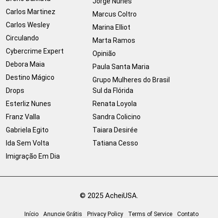
Jorge Nunes
Carlos Martinez
Marcus Coltro
Carlos Wesley
Marina Elliot
Circulando
Marta Ramos
Cybercrime Expert
Opinião
Debora Maia
Paula Santa Maria
Destino Mágico
Grupo Mulheres do Brasil
Drops
Sul da Flórida
Esterliz Nunes
Renata Loyola
Franz Valla
Sandra Colicino
Gabriela Egito
Taiara Desirée
Ida Sem Volta
Tatiana Cesso
Imigração Em Dia
© 2025 AcheiUSA.
Início
Anuncie Grátis
Privacy Policy
Terms of Service
Contato