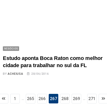
NEGÓCIOS
Estudo aponta Boca Raton como melhor
cidade para trabalhar no sul da FL
BY
ACHEIUSA
28/06/2016
1
265
266
267
268
269
271
...
...